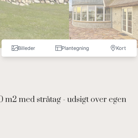
Billeder
Plantegning
Kort
 m2 med stråtag - udsigt over egen
l med mange unikke detaljer
und, med udsigt over havet fra 1.sals vinduesparti og