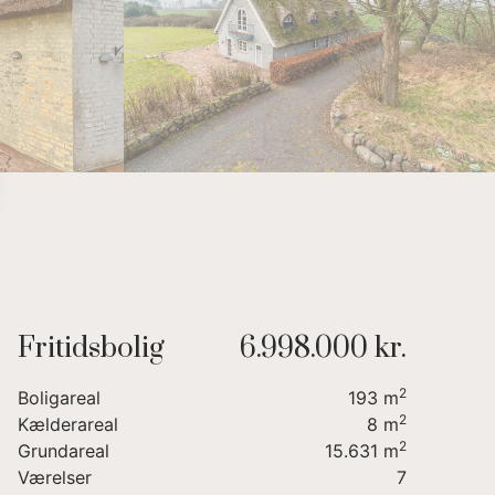
6
8
7
9
8
9
Fritidsbolig
6.998.000 kr.
2
Boligareal
193
m
2
Kælderareal
8
m
2
Grundareal
15.631
m
Værelser
7