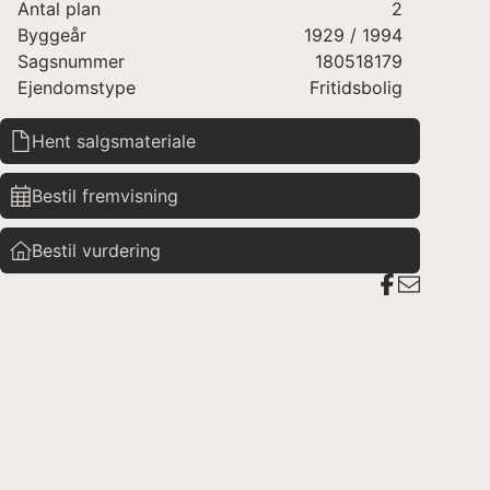
Antal plan
2
Byggeår
1929
/ 1994
Sagsnummer
180518179
Ejendomstype
Fritidsbolig
Hent salgsmateriale
Bestil fremvisning
Bestil vurdering