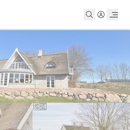
0
1
0
2
1
3
2
4
3
5
4
6
5
7