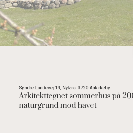
Søndre Landevej 19, Nylars, 3720 Aakirkeby
Arkitekttegnet sommerhus på 200
naturgrund mod havet
Arkitekttegnet sommerhus opført i herskabelig sti
attraktivt beliggende på stor parklignende naturgr
terrasse.