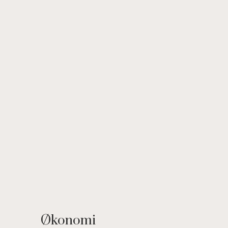
sted med total ugeneret grund.
Ejendommen ligger i gå-afstand til den smukke bor
Her kan du nyde en aftentur langs kysten til den smu
enten vælge at nyde en medbragt madkurv og aftens
"Arnager Røgeri".
Økonomi