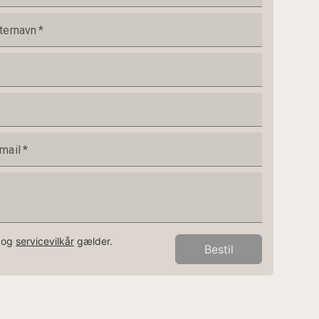
ternavn
*
mail
*
og
servicevilkår
gælder.
Bestil