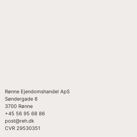
Rønne Ejendomshandel ApS
Søndergade 6
3700
Rønne
+45 56 95 68 86
post@reh.dk
CVR
29530351