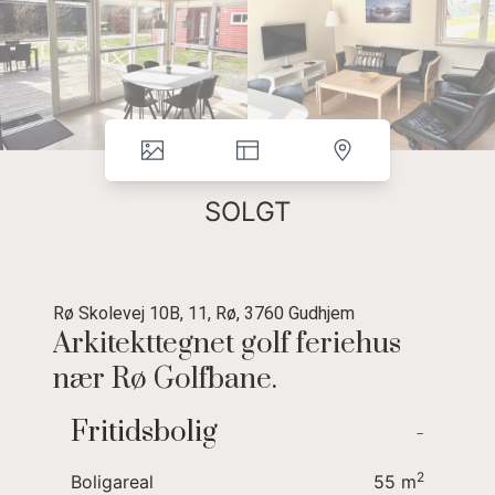
SOLGT
Rø Skolevej 10B, 11, Rø, 3760 Gudhjem
Arkitekttegnet golf feriehus
nær Rø Golfbane.
Fritidsbolig
-
Skøn møbleret ferielejlighed med 4 sengepladser + hems
beliggende nær Rø Golfbane og det skønne naturområde langs
2
Boligareal
55
m