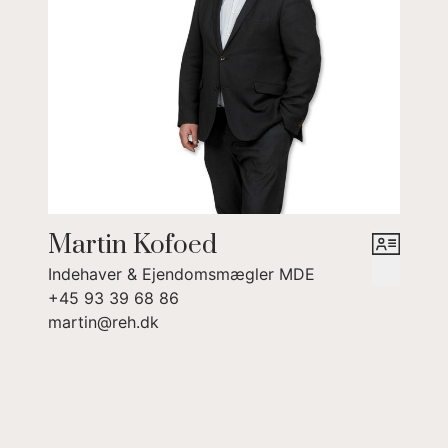
klippekyst og skønne sommerrestauranter lang Bornholms
Nordkyst.
Martin Kofoed
Indehaver & Ejendomsmægler MDE
+45 93 39 68 86
martin@reh.dk