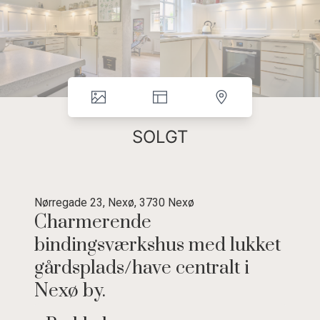
SOLGT
Nørregade 23, Nexø, 3730 Nexø
Charmerende
bindingsværkshus med lukket
gårdsplads/have centralt i
Nexø by.
Hyggeligt bindingsværkshus i 1 1/2 plan med skøn gårdhave,