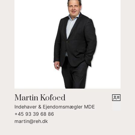
til hestehold med beliggenhed tæt på
skovområdet Åker Plantage og nær til Ridehal
syd for Åkirkeby.
Martin Kofoed
Indehaver & Ejendomsmægler MDE
+45 93 39 68 86
martin@reh.dk