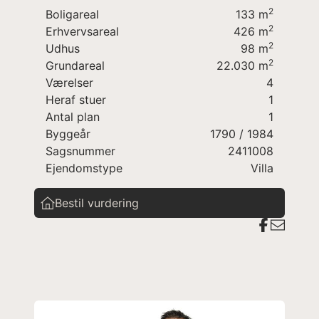
dyrehold
2
Boligareal
133
m
beliggende nær Åkirkeby med
2
Erhvervsareal
426
m
skole/idrætsfaciliteter og gode
2
Udhus
98
m
indkøbsmuligheder.
2
Grundareal
22.030
m
Ejendommen indeholder:
Værelser
4
Entré
Heraf stuer
1
Køkken
Antal plan
1
Stue
Byggeår
1790
/ 1984
Badeværelse med brus
Sagsnummer
2411008
Soveværelse
Ejendomstype
Villa
Gæste/børneværelse
Bestil vurdering
Staldbygning
Garagebygning
Info: Mulighed for tilkøb af 1 ha jord for kr.
175.000,-
God landejendom på Midtbornholm - oplagt