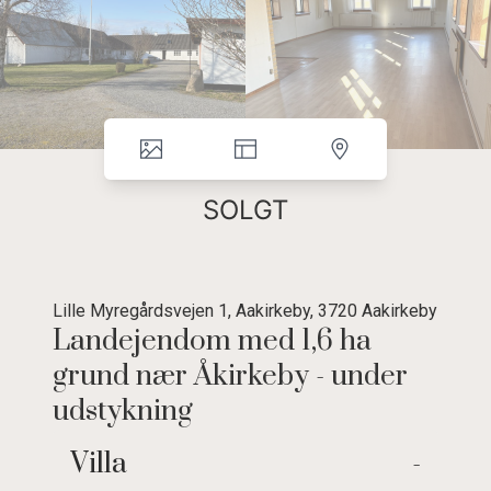
SOLGT
Lille Myregårdsvejen 1, Aakirkeby, 3720 Aakirkeby
Landejendom med 1,6 ha
grund nær Åkirkeby - under
udstykning
Hyggelig landejendom i naturskønne
Villa
-
omgivelser med gode udbygninger til