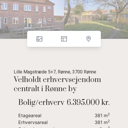
Lille Magstræde 5+7, Rønne, 3700 Rønne
Velholdt erhvervsejendom
centralt i Rønne by
Velholdt ejendom i 3 plan med tilhørende anneksbygning og
Bolig/erhverv
6.395.000 kr.
have.
Attraktivt beliggende centralt i Rønne By.
2
Etageareal
381
m
2
Erhvervsareal
381
m
Indeholder, stueplan:
2