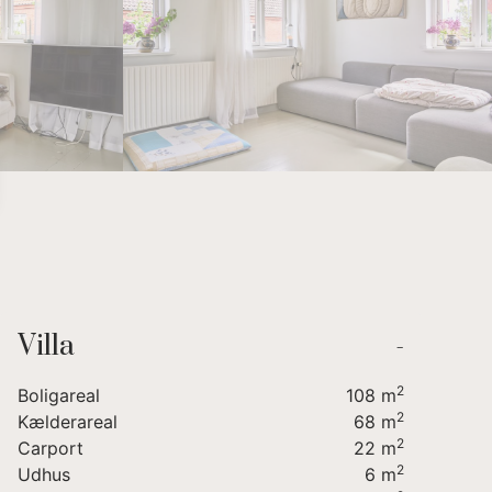
6
7
8
9
Villa
-
2
Boligareal
108
m
2
Kælderareal
68
m
2
Carport
22
m
2
Udhus
6
m