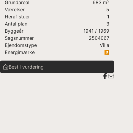
2
Grundareal
683
m
Værelser
5
Heraf stuer
1
Antal plan
3
Byggeår
1941
/ 1969
Sagsnummer
2504067
Ejendomstype
Villa
Energimærke
Bestil vurdering