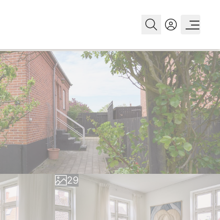
0
1
2
3
4
5
6
0
7
1
8
2
9
3
4
5