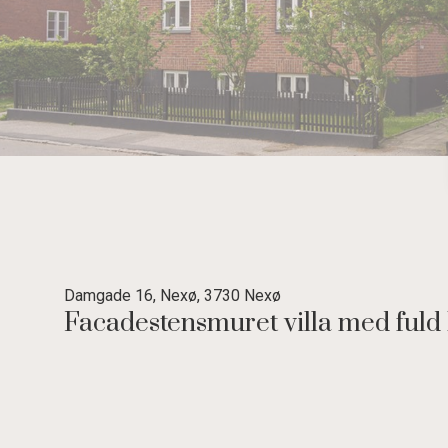
Damgade 16, Nexø, 3730 Nexø
Facadestensmuret villa med fuld 
Velindrettet byhus med udgang fra køkken til solrig have.
Attraktivt beliggende centralt i Nexø by - ikke langt fra skole, idræt og i
Huset indeholder: