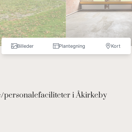
Billeder
Plantegning
Kort
personalefaciliteter i Åkirkeby
vendelses muligheder, tidligere brugt til undervisning.
mellem Nexø og Rønne.