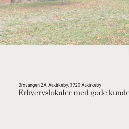
Brovangen 2A, Aakirkeby, 3720 Aakirkeby
Erhvervslokaler med gode kunde/
500 m2 erhvervslokaler beliggende på ca. 1.750 m2 grund med mange an
Ejendommen ligger ideelt med gode tilkørselsforhold til hovedvejen 