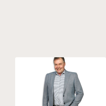
Bygningen indeholder:
Gang
Kundetoiletter
6 Undervisningslokaler
Ideelt til lagerhotel, produktionslokaler, værksted, foreningslokaler mm.
Gode bygninger for dig der går med en god ide og iværksætterdrøm i